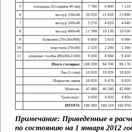
5
площадка 2(толщина 40 мм)
7 780
6 800
7 110
6
косоур 350х40
26 050
22 820
23 890
7
косоур 200х40
5 270
4 620
4 840
8
косоур 400х40
11 590
10 150
10 630
9
балясины (50х50х900)
6 600
5 810
6 080
10
поручень (70х40)
2 520
2 200
2 300
11
опорные столбы (80х80х1100)
9 200
8 060
8 450
Итого столярка:
108 200
94 700
99 170
Лак (3 слоя)
10 920
10 920
10 920
Покрытие лаком
10 820
9 470
9 920
Монтаж:
45 480
40 280
42 000
Транспорт:
4 950
4 950
4 950
ИТОГО:
180 360
160 310
166 950
Примечание: Приведенные в расч
по состоянию на 1 января 2012 го