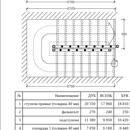
№
Наименование
ДУБ
ЯСЕНЬ
БУК
1
ступени прямые (толщина 40 мм)
20 550
17 960
18 810
2
фальшгалт
270
240
250
3
подступени
11 380
9 950
10 420
4
площадка 1 (толщина 40 мм)
7 050
6 160
6 440