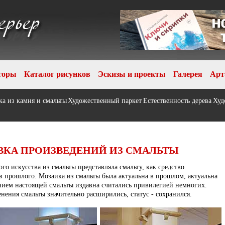
торы
Каталог рисунков
Эскизы и проекты
Галерея
Арт
а из камня и смальты
Художественный паркет
Естественность дерева
Худ
АВКА ПРОИЗВЕДЕНИЙ ИЗ СМАЛЬТЫ
о искусства из смальты представляла смальту, как средство
 прошлого. Мозаика из смальты была актуальна в прошлом, актуальна
нием настоящей смальты издавна считались привилегией немногих.
ения смальты значительно расширились, статус - сохранился.