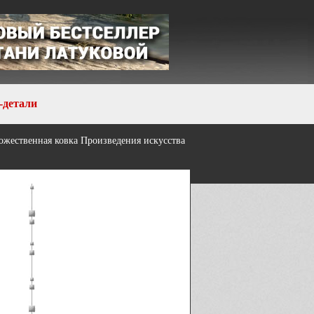
-детали
ожественная ковка
Произведения искусства