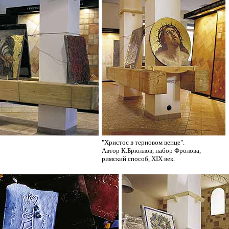
"Христос в терновом венце".
Автор К.Брюллов, набор Фролова,
римский способ, XIX век.