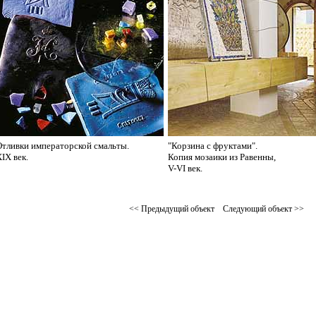
Отливки императорской смальты.
"Корзина с фруктами".
IX век.
Копия мозаики из Равенны,
V-VI век.
<< Предыдущий объект
Следующий объект >>