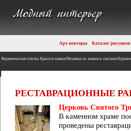
Арт-векторы
Каталог рисунков
Керамическая плитка
Красота камня
Мозаика из камня и смальты
Художе
РЕСТАВРАЦИОННЫЕ Р
Церковь Святого Т
В каменном храме по
проведены реставрац