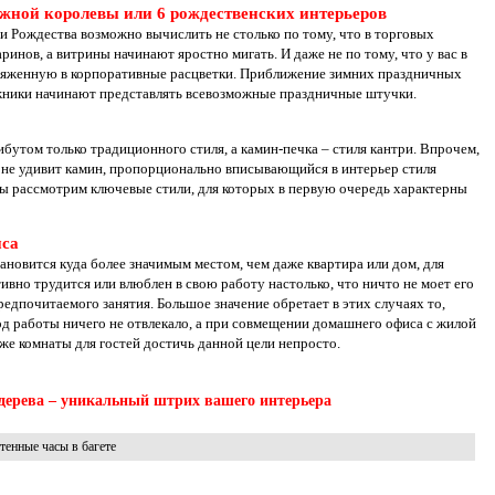
жной королевы или 6 рождественских интерьеров
 Рождества возможно вычислить не столько по тому, что в торговых
инов, а витрины начинают яростно мигать. И даже не по тому, что у вас в
аряженную в корпоративные расцветки. Приближение зимних праздничных
ожники начинают представлять всевозможные праздничные штучки.
ибутом только традиционного стиля, а камин-печка – стиля кантри. Впрочем,
а не удивит камин, пропорционально вписывающийся в интерьер стиля
ы рассмотрим ключевые стили, для которых в первую очередь характерны
иса
ановится куда более значимым местом, чем даже квартира или дом, для
тивно трудится или влюблен в свою работу настолько, что ничто не моет его
редпочитаемого занятия. Большое значение обретает в этих случаях то,
д работы ничего не отвлекало, а при совмещении домашнего офиса с жилой
же комнаты для гостей достичь данной цели непросто.
 дерева – уникальный штрих вашего интерьера
тенные часы в багете