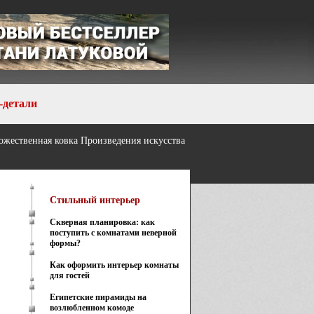
-детали
ожественная ковка
Произведения искусства
Стильный интерьер
Скверная планировка: как
поступить с комнатами неверной
формы?
Как оформить интерьер комнаты
для гостей
Египетские пирамиды на
возлюбленном комоде