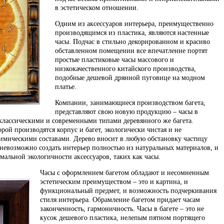
в эстетическом отношении.
Одним из аксессуаров интерьера, преимущественно
производящимся из пластика, являются настенные
часы. Подчас в стильно декорированном и красиво
обставленном помещении все впечатление портят
простые пластиковые часы массового и
низкокачественного китайского производства,
подобные дешевой дрянной пуговице на модном
платье.
Компании, занимающиеся производством багета,
представляют свою новую продукцию – часы в
классическими и современными типами деревянного же багета.
рой производятся корпус и багет, экологически чистая и не
химическими составами. Дерево вносит в любую обстановку частицу
 невозможно создать интерьер полностью из натуральных материалов, и
мальной экологичности аксессуаров, таких как часы.
Часы с оформлением багетом обладают и несомненным
эстетическим преимуществом – это и картина, и
функциональный предмет, и возможность подчеркивания
стиля интерьера. Обрамление багетом придает часам
законченность, гармоничность. Часы в багете – это не
кусок дешевого пластика, нелепым пятном портящего