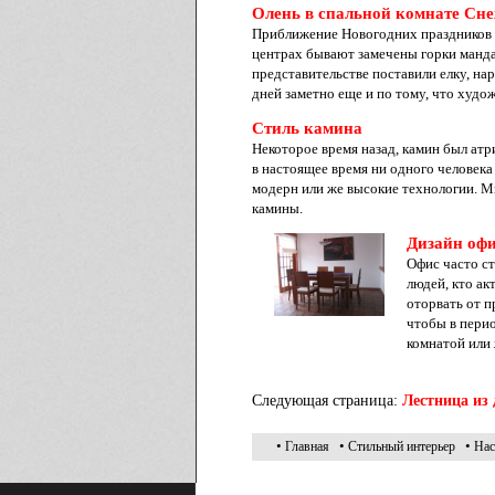
Олень в спальной комнате Сне
Приближение Новогодних праздников и
центрах бывают замечены горки мандар
представительстве поставили елку, н
дней заметно еще и по тому, что худ
Стиль камина
Некоторое время назад, камин был атр
в настоящее время ни одного человек
модерн или же высокие технологии. М
камины.
Дизайн оф
Офис часто ст
людей, кто ак
оторвать от п
чтобы в перио
комнатой или 
Следующая страница:
Лестница из
•
•
•
Главная
Стильный интерьер
Нас