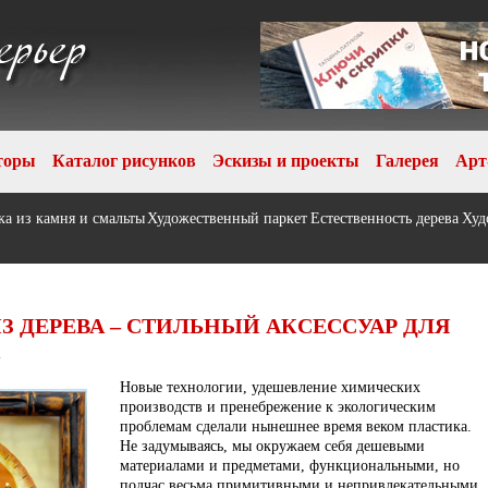
торы
Каталог рисунков
Эскизы и проекты
Галерея
Арт
а из камня и смальты
Художественный паркет
Естественность дерева
Худ
 ДЕРЕВА – СТИЛЬНЫЙ АКСЕССУАР ДЛЯ
Новые технологии, удешевление химических
производств и пренебрежение к экологическим
проблемам сделали нынешнее время веком пластика.
Не задумываясь, мы окружаем себя дешевыми
материалами и предметами, функциональными, но
подчас весьма примитивными и непривлекательными