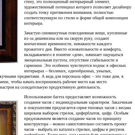
стену, это полноценный интерьерный элемент,
художественный потенциал которого позволяет дизайнеру
создать точку притяжения внимания, полностью
соответствующую по стилю и форме общей композиции
интерьера.
Зачастую сиюминутные повседневные вещи, купленные
из-за дешевизны или на скорую руку, создают
впечатление временности, неважности каждого
прожитого дня. Вместо основательности и комфорта,
вкладываемого в понятие «дом», начинает ощущаться
эмоциональная пустота, отсутствие стабильности и
гармонии. Это особенно чувствуется подчас в офисных
интерьерах – безликих, однообразных, унылых,
учными предметами. А ведь для персонала офис – это тоже дом, в
мени, чтобы начать воспринимать рабочее место как место
настроя на созидательную продуктивную деятельность.
Использование багета предоставляет возможность
создания часов с индивидуальным характером. Заказчикам
и покупателям предлагается серия типовых часов с весьма
широким выбором стрелок, циферблатов, цифр. Особым
предложением является создание часов по принципу
конструктора – можно самостоятельно составить проект
часов - выбрать из каталога стрелки, цифры и рисунок
циферблата. Более того, часы могут быть изготовлены с