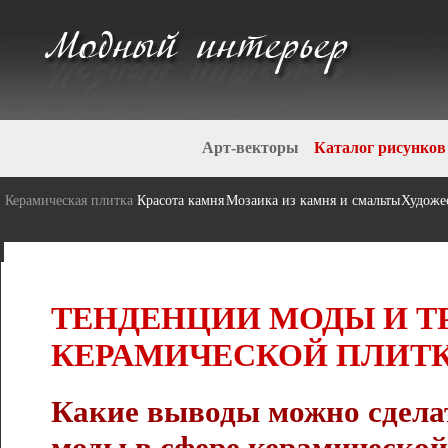
Арт-векторы
Каталог рисунков
Керамическая плитка
Красота камня
Мозаика из камня и смальты
Художе
ТЕНДЕНЦИИ МОДЫ И Т
КЕРАМИЧЕСКОЙ ПЛИТКИ
Какие выводы можно сдела
моды в сфере керамической