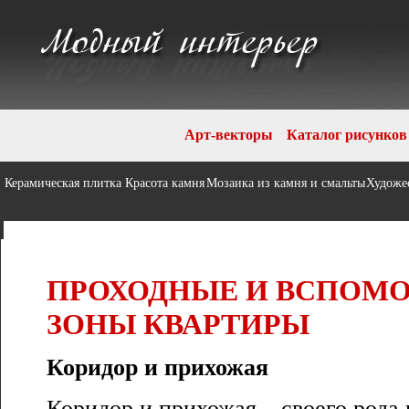
Арт-векторы
Каталог рисунков
Керамическая плитка
Красота камня
Мозаика из камня и смальты
Художе
ПРОХОДНЫЕ И ВСПОМ
ЗОНЫ КВАРТИРЫ
Коридор и прихожая
Коридор и прихожая – своего рода 